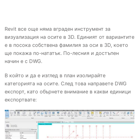
Revit все още няма вграден инструмент за
визуализация на осите в 3D. Единият от вариантите
е в посока собствена фамилия за оси в 3D, което
ще покажа по-нататък. По-лесния и достъпен
начин е с DWG.
В който и да е изглед в план изолирайте
категорията на осите. След това направете DWG
експорт, като обърнете внимание в какви единици
експортвате: