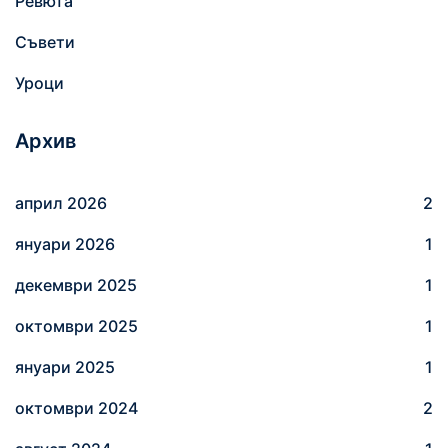
Ревюта
з
а
Съвети
:
Уроци
Архив
април 2026
2
януари 2026
1
декември 2025
1
октомври 2025
1
януари 2025
1
октомври 2024
2