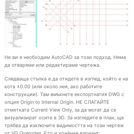
Не ви е необходим AutoCAD за този подход. Няма
да отваряме или редактираме чертежа.
Следваща стъпка е да отидете в изглед, който е на
кота ±0.00 (или около нея, ако работите
конструкции). Там вмъкнете експортнатия DWG с
опция Origin to Internal Origin. НЕ СЛАГАЙТЕ
отметката Current View Only, за да могат да се
визуализират осите в 3D. За изгледите в план, ще
трябва да изключите видимостта на този чертеж
от VG Overrides. Ето и крайния вариант: