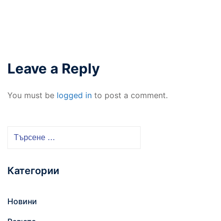
Leave a Reply
You must be
logged in
to post a comment.
Т
ъ
р
Категории
с
е
н
Новини
е