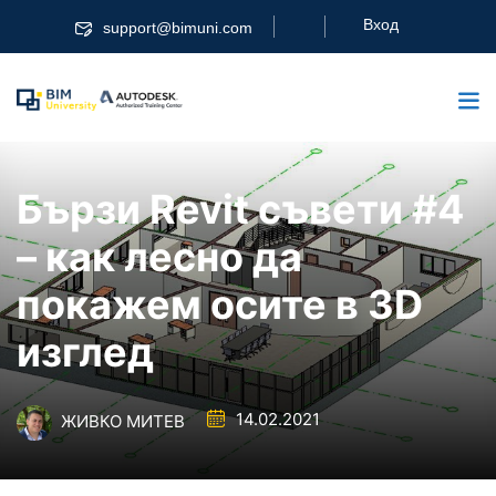
Skip
Вход
support@bimuni.com
to
content
Бързи Revit съвети #4
– как лесно да
покажем осите в 3D
изглед
14.02.2021
ЖИВКО МИТЕВ