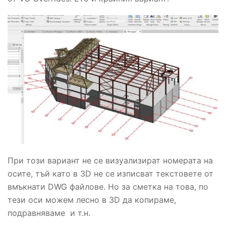
При този вариант не се визуализират номерата на
осите, тъй като в 3D не се изписват текстовете от
вмъкнати DWG файлове. Но за сметка на това, по
тези оси можем лесно в 3D да копираме,
подравняваме и т.н.