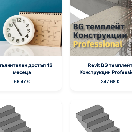
ълнителен достъп 12
Revit BG темплей
месеца
Конструкции Professi
66
.47
€
347
.68
€