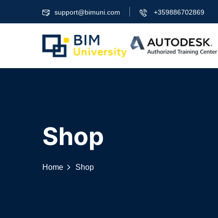
Skip
support@bimuni.com
+359886702869
to
content
Shop
Home
Shop