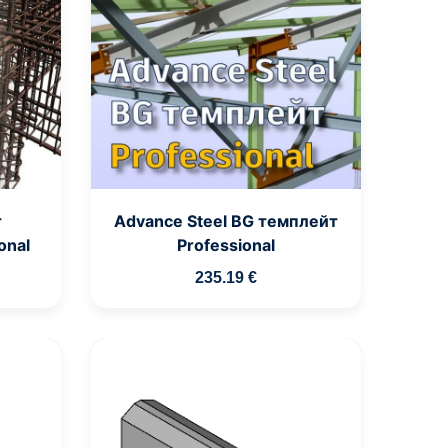
т
Advance Steel BG темплейт
onal
Professional
235
.19
€