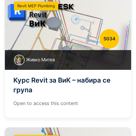
Revit MEP Plumbing
5034
Живко Митев
Курс Revit за ВиК – набира се
група
Open to access this content