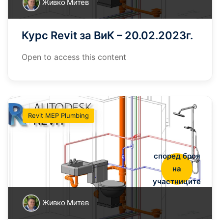
Живко Митев
Курс Revit за ВиК – 20.02.2023г.
Open to access this content
Revit MEP Plumbing
според броя
на
участниците
Живко Митев