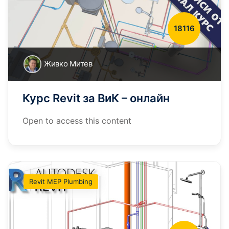
18116
Живко Митев
Курс Revit за ВиК – онлайн
Open to access this content
Revit MEP Plumbing