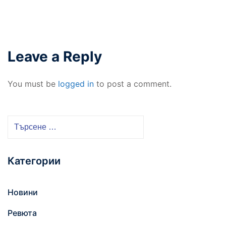
Leave a Reply
You must be
logged in
to post a comment.
Т
ъ
р
Категории
с
е
н
Новини
е
Ревюта
з