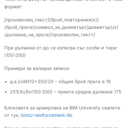
формат:
[произволен_текст][брой_повторения(x)]
(брой_пръти)(символ_за_диаметър)(диаметър)(x)
(дължина_на_пръта)[произволен_текст]
При дължина от-до се изписва със скоби и тире:
(150-200)
Примери за валидни записи:
д.а.2x8N12x350/20 – общия брой пръти е 16
25%%c8x(150-200) – приета средна дължина 175
Блоковете за армировка на BIM University свалете
от тук:
bimU-reinforcement-lib
.