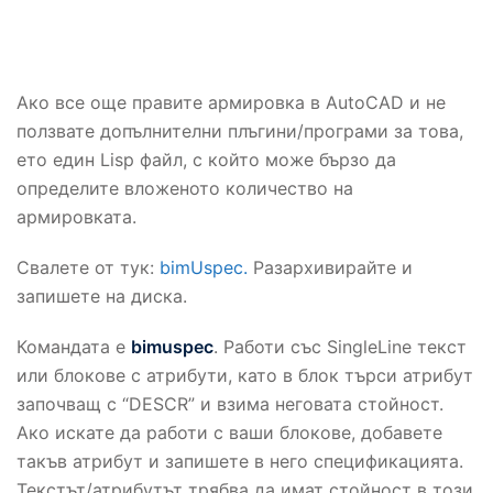
Ако все още правите армировка в AutoCAD и не
ползвате допълнителни плъгини/програми за това,
ето един Lisp файл, с който може бързо да
определите вложеното количество на
армировката.
Свалете от тук:
bimUspec.
Разархивирайте и
запишете на диска.
Командата е
bimuspec
. Работи със SingleLine текст
или блокове с атрибути, като в блок търси атрибут
започващ с “DESCR” и взима неговата стойност.
Ако искате да работи с ваши блокове, добавете
такъв атрибут и запишете в него спецификацията.
Текстът/атрибутът трябва да имат стойност в този