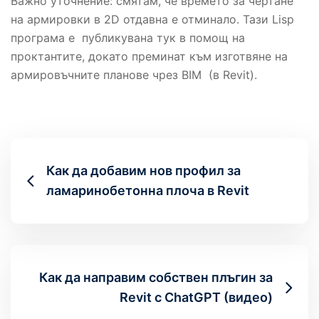
Важно уточнение: смятам, че времето за чертане
на армировки в 2D отдавна е отминало. Тази Lisp
програма е публикувана тук в помощ на
проктантите, докато преминат към изготвяне на
армировъчните планове чрез BIM (в Revit).
Как да добавим нов профил за
ламаринобетонна плоча в Revit
Как да направим собствен плъгин за
Revit с ChatGPT (видео)