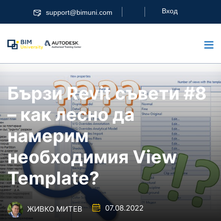
Skip
Вход
support@bimuni.com
to
content
Бързи Revit съвети #8
– как лесно да
намерим
необходимия View
Template?
07.08.2022
ЖИВКО МИТЕВ