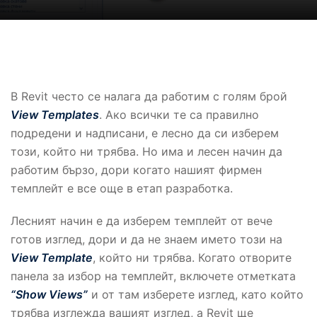
В Revit често се налага да работим с голям брой
View Templates
. Ако всички те са правилно
подредени и надписани, е лесно да си изберем
този, който ни трябва. Но има и лесен начин да
работим бързо, дори когато нашият фирмен
темплейт е все още в етап разработка.
Лесният начин е да изберем темплейт от вече
готов изглед, дори и да не знаем името този на
View Template
, който ни трябва. Когато отворите
панела за избор на темплейт, включете отметката
“Show Views”
и от там изберете изглед, като който
трябва изглежда вашият изглед, а Revit ще