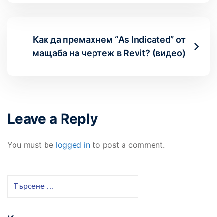
Как да премахнем “As Indicated” от
мащаба на чертеж в Revit? (видео)
Leave a Reply
You must be
logged in
to post a comment.
Т
ъ
р