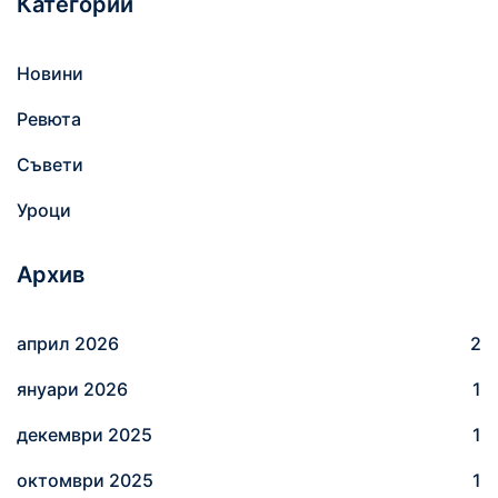
Категории
с
е
н
Новини
е
Ревюта
з
а
Съвети
:
Уроци
Архив
април 2026
2
януари 2026
1
декември 2025
1
октомври 2025
1