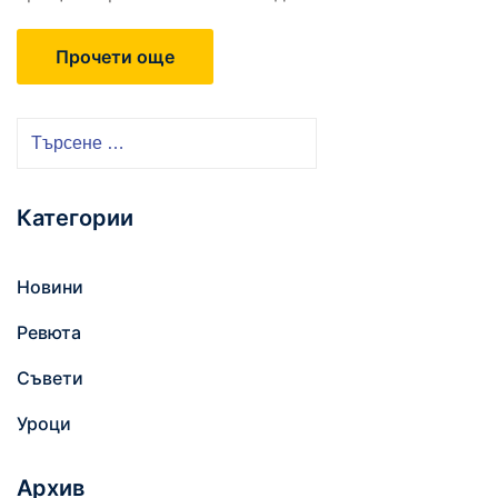
Прочети още
Т
ъ
р
Категории
с
е
н
Новини
е
Ревюта
з
а
Съвети
:
Уроци
Архив