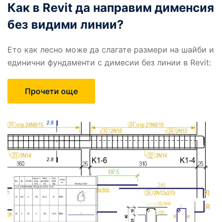
Как в Revit да направим дименсия
без видими линии?
Ето как лесно може да слагате размери на шайби и
единични фундаменти с димесии без линии в Revit:
Прочети още