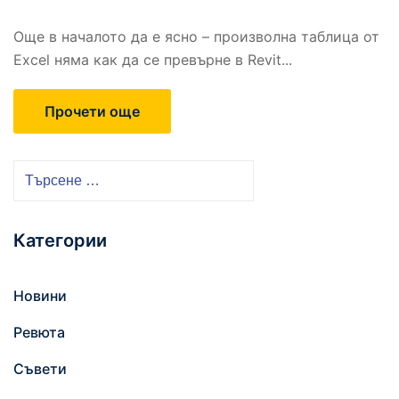
Още в началото да е ясно – произволна таблица от
Excel няма как да се превърне в Revit...
Прочети още
Т
ъ
р
Категории
с
е
н
Новини
е
Ревюта
з
а
Съвети
: