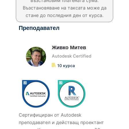
възстановим платената сума.
Възстановяване на таксата може да
стане до последния ден от курса.
Преподавател
Живко Митев
Autodesk Certified
10 курса
Сертифициран от Autodesk
прeподавател и действащ проектант