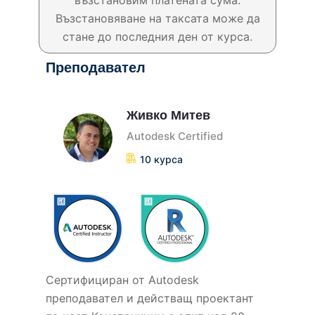
възстановим платената сума.
Възстановяване на таксата може да
стане до последния ден от курса.
Преподавател
Живко Митев
Autodesk Certified
10 курса
Сертифициран от Autodesk
прeподавател и действащ проектант