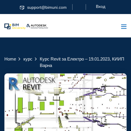
Вход
support@bimuni.com
Home
курс
Курс Revit за Електро – 19.01.2023, КИИП
Варна
Курс Revit за
Електро – 19.01.2023,
КИИП Варна