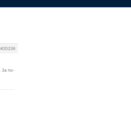
#20236
 За по-