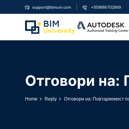
Skip
support@bimuni.com
+359886702869
to
content
Отговори на: 
Home
Reply
Отговори на: Повтаряемост п