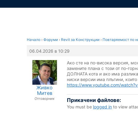
Начало
›
Форуми
›
Revit за Конструкции
›
Повтаряемост по н
06.04.2026 в 10:29
Ако сте на по-висока версия, мо
замените плана с този от по-горн
ДОЛНАТА кота и ако има разлика
ниски версии има плъгини, които 
https://www.youtube.com/watch
Живко
Митев
Отговорник
Прикачени файлове:
You must be
logged in
to view attac