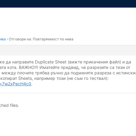
ива
›
Отговори на: Повтаряемост по нива
же да направите Duplicate Sheet (вижте прикачения файл) и да
ата кота. ВАЖНО!!! Иматейте предвид, че разрезите са тези от
 между плочите трябва ръчно да подменяте разреза с истински.
копират Sheets, например този (не съм го тествал):
?v=7w2xPecH4c0
.
hed files.