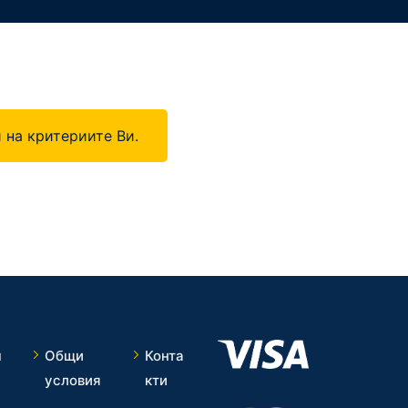
 на критериите Ви.
ч
Общи
Конта
условия
кти