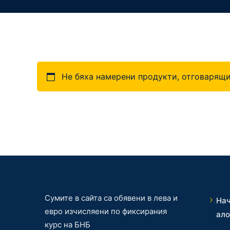
Не бяха намерени продукти, отговарящи
Сумите в сайта са обявени в лева и
На
евро изчисляени по фиксирания
ало
курс на БНБ